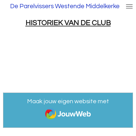
De Parelvissers Westende Middelkerke
Ga
direct
naar
HISTORIEK VAN DE CLUB
de
hoofdinhoud
Maak jouw eigen website met
JouwWeb